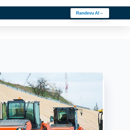
Randevu Al
z
Sektörler
Rehber
Bosch Ürünler
Kariyer
İletişim