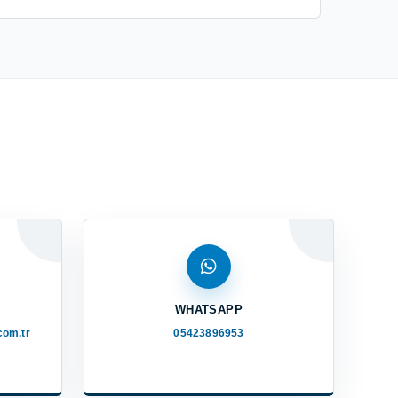
WHATSAPP
com.tr
05423896953