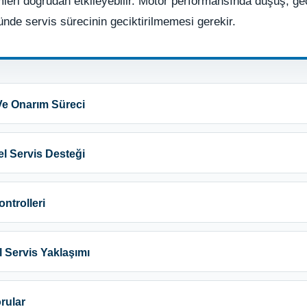
emleri doğrudan etkileyebilir. Motor performansında düşüş, 
ğünde servis sürecinin geciktirilmemesi gerekir.
 Ve Onarım Süreci
el Servis Desteği
ntrolleri
l Servis Yaklaşımı
orular