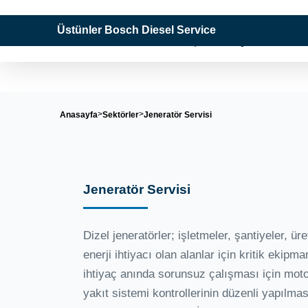
Üstünler Bosch Diesel Service
"Tüm Dizel Sistemlerinde Uzman Çözüm Ortağınız"
Anasayfa
Sektörler
Jeneratör Servisi
Jeneratör Servisi
Dizel jeneratörler; işletmeler, şantiyeler, ür
enerji ihtiyacı olan alanlar için kritik ekipm
ihtiyaç anında sorunsuz çalışması için mot
yakıt sistemi kontrollerinin düzenli yapılma