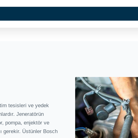
Kurumsal
Hizmetlerimi
etim tesisleri ve yedek
anlardır. Jeneratörün
or, pompa, enjektör ve
sı gerekir. Üstünler Bosch