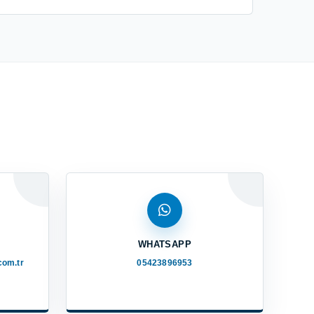
WHATSAPP
com.tr
05423896953