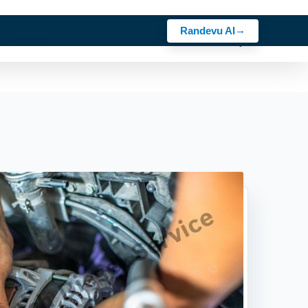
Randevu Al
z
Sektörler
Rehber
Bosch Ürünler
Kariyer
İletişim