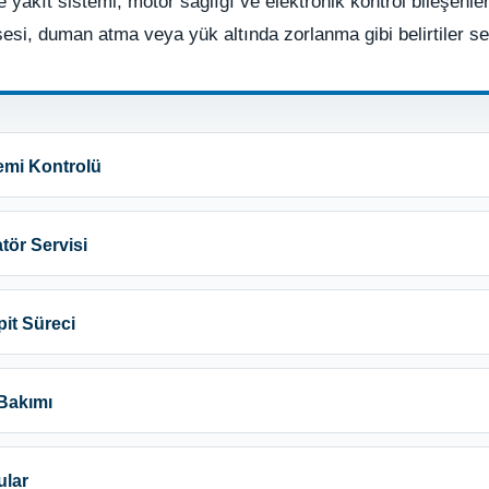
 yakıt sistemi, motor sağlığı ve elektronik kontrol bileşenleri
i, duman atma veya yük altında zorlanma gibi belirtiler serv
temi Kontrolü
tör Servisi
it Süreci
 Bakımı
ular