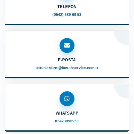
TELEFON
(0542) 389 69 53
E-POSTA
ustunlerdizel@boschservice.com.tr
WHATSAPP
05423896953