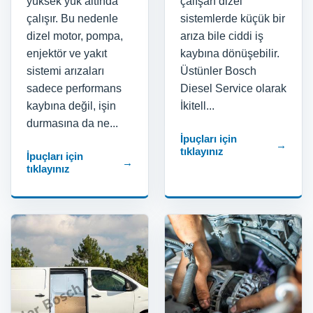
yüksek yük altında
çalışan dizel
çalışır. Bu nedenle
sistemlerde küçük bir
dizel motor, pompa,
arıza bile ciddi iş
enjektör ve yakıt
kaybına dönüşebilir.
sistemi arızaları
Üstünler Bosch
sadece performans
Diesel Service olarak
kaybına değil, işin
İkitell...
durmasına da ne...
İpuçları için
→
tıklayınız
İpuçları için
→
tıklayınız