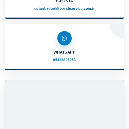
E-POSTA
ustunlerdizel@boschservice.com.tr
WHATSAPP
05423896953