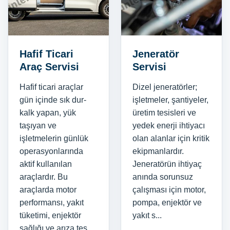
Hafif Ticari
Jeneratör
Araç Servisi
Servisi
Hafif ticari araçlar
Dizel jeneratörler;
gün içinde sık dur-
işletmeler, şantiyeler,
kalk yapan, yük
üretim tesisleri ve
taşıyan ve
yedek enerji ihtiyacı
işletmelerin günlük
olan alanlar için kritik
operasyonlarında
ekipmanlardır.
aktif kullanılan
Jeneratörün ihtiyaç
araçlardır. Bu
anında sorunsuz
araçlarda motor
çalışması için motor,
performansı, yakıt
pompa, enjektör ve
tüketimi, enjektör
yakıt s...
sağlığı ve arıza tes...